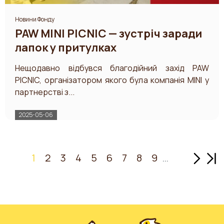
Новини Фонду
PAW MINI PICNIC — зустріч заради
лапок у притулках
Нещодавно відбувся благодійний захід PAW
PICNIC, організатором якого була компанія MINI у
партнерстві з...
2025-05-06
Наступ
Ост
1
2
3
4
5
6
7
8
9
…