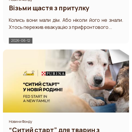
Візьми щастя з притулку
Колись вони мали дім. Або ніколи його не знали.
Хтось пережив евакуацію з прифронтового...
2026-06-12
Новини Фонду
“Ситий старт” для тварин з