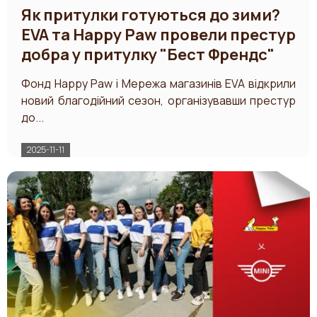
Як притулки готуються до зими?
EVA та Happy Paw провели престур
добра у притулку "Бест Френдс"
Фонд Happy Paw і Мережа магазинів EVA відкрили
новий благодійний сезон, організувавши престур
до...
2025-11-11