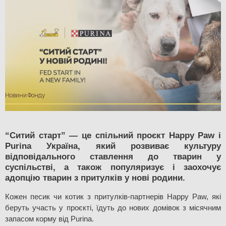
Новини Фонду
​“Ситий старт” — це спільний проєкт Happy Paw і 
Purina Україна, який розвиває культуру 
відповідального ставлення до тварин у 
суспільстві, а також популяризує і заохочує 
адопцію тварин з притулків у нові родини. 
Кожен песик чи котик з притулків-партнерів Happy Paw, які 
беруть участь у проєкті, їдуть до нових домівок з місячним 
запасом корму від Purina. 