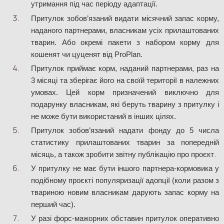
утримання під час періоду адаптації.
Притулок зобов’язаний видати місячний запас корму, 
наданого партнерами, власникам усіх прилаштованих 
тварин. 
Або окремі пакети з набором корму для 
кошенят чи цуценят від ProPlan.
Притулок приймає корм, наданий партнерами, раз на 
3 місяці та зберігає його на своїй території в належних 
умовах. Цей корм призначений виключно для 
подарунку власникам, які беруть тварину з притулку і 
не може бути використаний в інших цілях.
Притулок зобов’язаний надати фонду до 5 числа 
статистику прилаштованих тварин за попередній 
.
місяць, а також зробити звітну публікацію про проєкт
У притулку не має бути іншого партнера-кормовика у 
подібному проєкті популяризації адопції (коли разом з 
твариною новим власникам дарують запас корму на 
перший час).
У разі форс-мажорних обставин притулок оперативно 