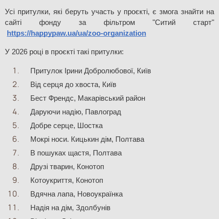
Усі притулки, які беруть участь у проєкті, є змога знайти на 
сайті фонду за фільтром "Ситий старт"
https://happypaw.ua/ua/zoo-organization
У 2026 році в проєкті такі притулки:
Притулок Ірини Добролюбової, Київ
Від серця до хвоста, Київ
Бест Френдс, Макарівський район
Даруючи надію, Павлоград
Добре серце, Шостка
Мокрі носи. Кицькин дім, Полтава
В пошуках щастя, Полтава
Друзі тварин, Конотоп
Котоукриття, Конотоп
Вдячна лапа, Новоукраїнка
Надія на дім, Здолбунів