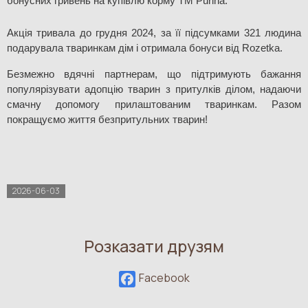
бонусних гривень на купівлю корму ТМ Purina. 
Акція тривала до грудня 2024, за її підсумками 321 людина 
подарувала тваринкам дім і отримала бонуси від Rozetka.
Безмежно вдячні партнерам, що підтримують бажання 
популярізувати адопцію тварин з притулків ділом, надаючи 
смачну допомогу прилаштованим тваринкам. Разом 
покращуємо життя безпритульних тварин!
2026-06-03
Розказати друзям
Facebook