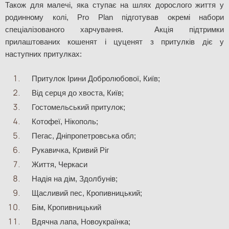
Також для малечі, яка ступає на шлях дорослого життя у 
родинному колі, Pro Plan підготував окремі набори 
спеціалізованого харчування.  Акція підтримки 
прилаштованих кошенят і цуценят з притулків діє у 
наступних притулках:
Притулок Ірини Добролюбової, Київ;
Від серця до хвоста, Київ;
Гостомельський притулок; 
Котофеї, Нікополь;
Пегас, Дніпропетровська обл;
Рукавичка, Кривий Ріг
Життя, Черкаси
Надія на дім, Здолбунів;
Щасливий пес, Кропивницький;
Бім, Кропивницький
Вдячна лапа, Новоукраїнка;