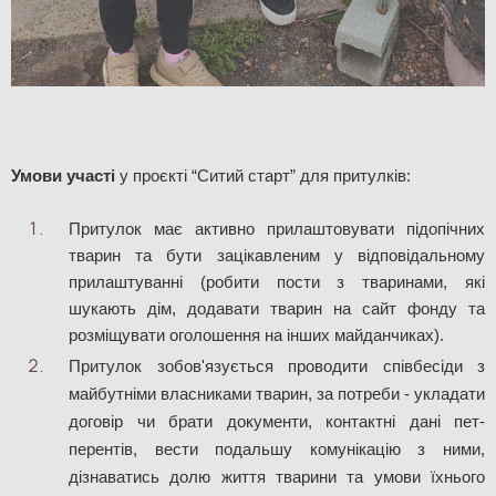
Умови участі
 у проєкті “Ситий старт” для притулків:
Притулок має активно прилаштовувати підопічних 
тварин та бути зацікавленим у відповідальному 
прилаштуванні (робити пости з тваринами, які 
шукають дім, додавати тварин на сайт фонду та 
розміщувати оголошення на інших майданчиках).
Притулок зобов'язується проводити співбесіди з
майбутніми власниками тварин, за потреби - укладати
договір чи брати документи, контактні дані пет-
перентів, вести подальшу комунікацію з ними,
дізнаватись долю життя тварини та умови їхнього