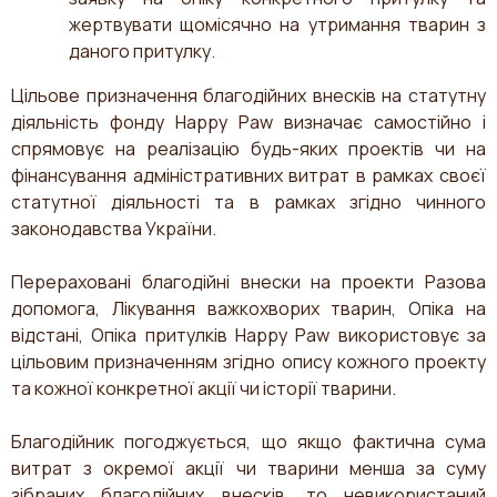
жертвувати щомісячно на утримання тварин з
даного притулку.
Цільове призначення благодійних внесків на статутну
діяльність фонду Happy Paw визначає самостійно і
спрямовує на реалізацію будь-яких проектів чи на
фінансування адміністративних витрат в рамках своєї
статутної діяльності та в рамках згідно чинного
законодавства України.
Перераховані благодійні внески на проекти Разова
допомога, Лікування важкохворих тварин, Опіка на
відстані, Опіка притулків Happy Paw використовує за
цільовим призначенням згідно опису кожного проекту
та кожної конкретної акції чи історії тварини.
Благодійник погоджується, що якщо фактична сума
витрат з окремої акції чи тварини менша за суму
зібраних благодійних внесків, то невикористаний