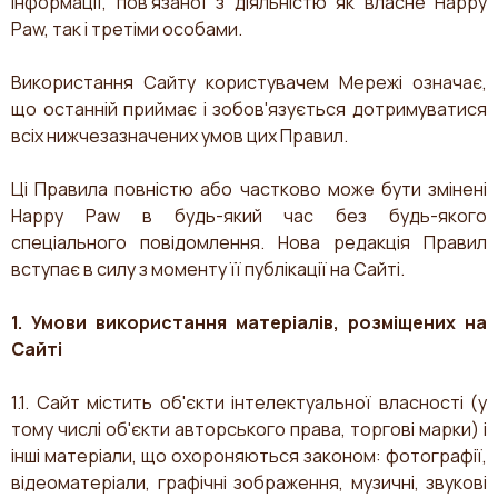
інформації, пов'язаної з діяльністю як власне Happy
Paw, так і третіми особами.
Використання Сайту користувачем Мережі означає,
що останній приймає і зобов'язується дотримуватися
всіх нижчезазначених умов цих Правил.
Ці Правила повністю або частково може бути змінені
Happy Paw в будь-який час без будь-якого
спеціального повідомлення. Нова редакція Правил
вступає в силу з моменту її публікації на Сайті.
1. Умови використання матеріалів, розміщених на
Сайті
1.1. Сайт містить об'єкти інтелектуальної власності (у
тому числі об'єкти авторського права, торгові марки) і
інші матеріали, що охороняються законом: фотографії,
відеоматеріали, графічні зображення, музичні, звукові