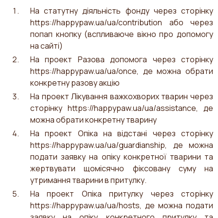
На статутну діяльність фонду через сторінку
https://happypaw.ua/ua/contribution
або через
попап кнопку (вспливаюче вікно про допомогу
на сайті)
На проект Разова допомога через сторінку
https://happypaw.ua/ua/once
, де можна обрати
конкретну разову акцію
На проект Лікування важкохворих тварин через
сторінку
https://happypaw.ua/ua/assistance
, де
можна обрати конкретну тварину
На проект Опіка на відстані через сторінку
https://happypaw.ua/ua/guardianship
, де можна
подати заявку на опіку конкретної тварини та
жертвувати щомісячно фіксовану суму на
утримання тварини в притулку.
На проект Опіка притулку через сторінку
https://happypaw.ua/ua/hosts
, де можна подати
заявку на опіку конкретного притулку та