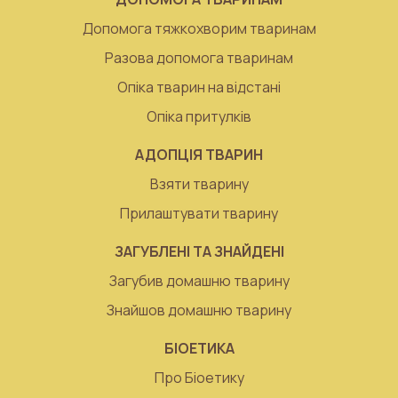
Допомога тяжкохворим тваринам
Разова допомога тваринам
Опіка тварин на відстані
Опіка притулків
АДОПЦІЯ ТВАРИН
Взяти тварину
Прилаштувати тварину
ЗАГУБЛЕНІ ТА ЗНАЙДЕНІ
Загубив домашню тварину
Знайшов домашню тварину
БІОЕТИКА
Про Біоетику