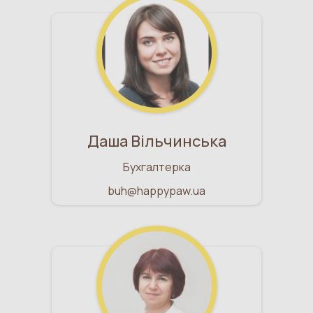
Даша Вільчинська
Бухгалтерка
buh@happypaw.ua