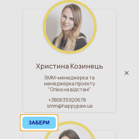
Христина Козинець
SMM-менеджерка та
менеджерка проєкту
"Опіка на відстані"
+380635920678
smm@happypaw.ua