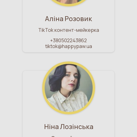
Аліна Розовик
TikTok контент-мейкерка
+380502243862
tiktok@happypaw.ua
Ніна Лозінська