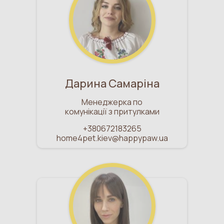
Дарина Самаріна
Менеджерка по
комунікації з притулками
+380672183265
home4pet.kiev@happypaw.ua