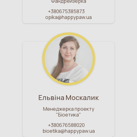
Фандрейзерка
+380675385873
opika@happypaw.ua
Ельвіна Москалик
Менеджерка проекту
"Біоетика"
+380676588020
bioetika@happypaw.ua