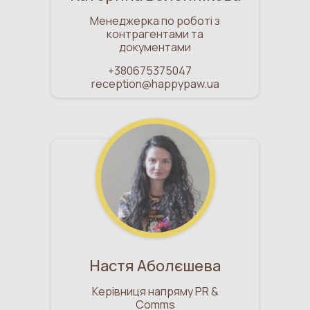
Менеджерка по роботі з
контрагентами та
документами
+380675375047
reception@happypaw.ua
Настя Аболєшева
Керівниця напряму PR &
Сomms