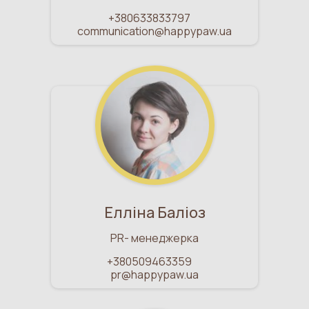
+380633833797
communication@happypaw.ua
Елліна Баліоз
PR- менеджерка
+380509463359
pr@happypaw.ua