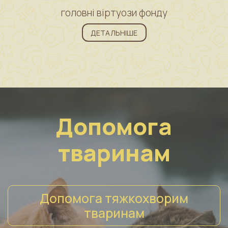
головні віртуози фонду
ДЕТАЛЬНІШЕ
Допомога
тваринам
Допомога тяжкохворим
тваринам