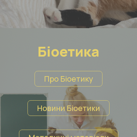
Біоетика
Про Біоетику
Новини Біоетики