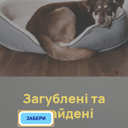
Загублені та
знайдені