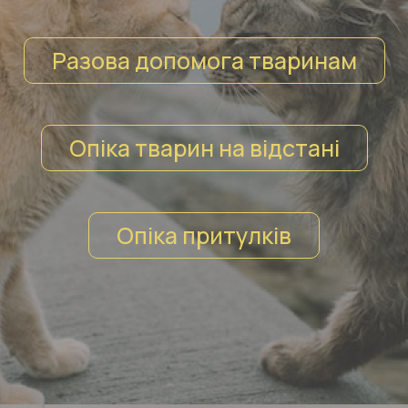
Разова допомога тваринам
Опіка тварин на відстані
Опіка притулків