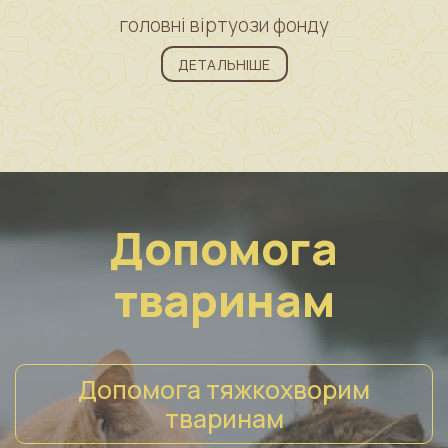
головні віртуози фонду
ДЕТАЛЬНІШЕ
Допомога
тваринам
Допомога тяжкохворим
тваринам