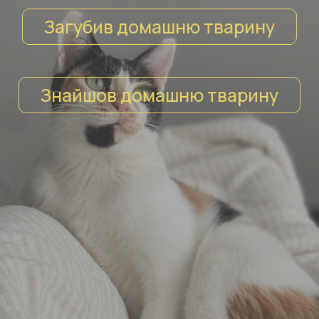
Загубив домашню тварину
Знайшов домашню тварину