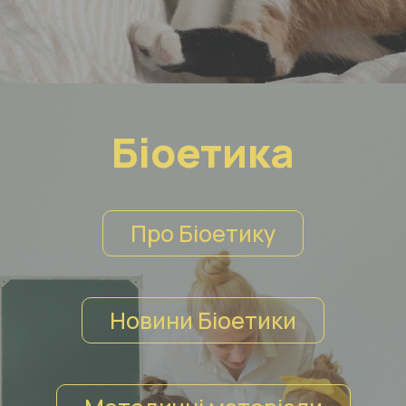
Біоетика
Про Біоетику
Новини Біоетики