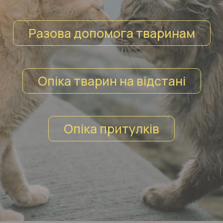
Разова допомога тваринам
Опіка тварин на відстані
Опіка притулків