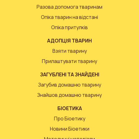
Разова допомога тваринам
Опіка тварин на відстані
Опіка притулків
АДОПЦІЯ ТВАРИН
Взяти тварину
Прилаштувати тварину
ЗАГУБЛЕНІ ТА ЗНАЙДЕНІ
Загубив домашню тварину
Знайшов домашню тварину
БІОЕТИКА
Про Біоетику
Новини Біоетики