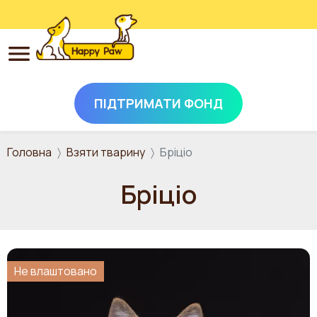
ПІДТРИМАТИ ФОНД
Перейти до основного вмісту
Головна
Взяти тварину
Бріціо
Бріціо
Не влаштовано