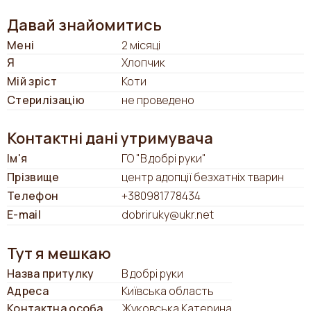
Давай знайомитись
Мені
2 місяці
Я
Хлопчик
Мій зріст
Коти
Стерилізацію
не проведено
Контактні дані утримувача
Ім'я
ГО "В добрі руки"
Прізвище
центр адопції безхатніх тварин
Телефон
+380981778434
E-mail
dobriruky@ukr.net
Тут я мешкаю
Назва притулку
В добрі руки
Адреса
Київська область
Контактна особа
Жуковська Катерина