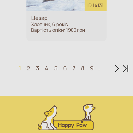
ID 14131
Цезар
Хлопчик, 6 років
Вартість опіки: 1900 грн
Наступ
Ост
1
2
3
4
5
6
7
8
9
…