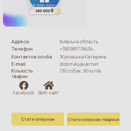
Адреса
Київська область
Телефон
+380981778434
Контактна особа
Жуковська Катерина
E-mail
dobriruky@ukr.net
Кількість
130 собак, 90 котів
тварин
Facebook
Веб-сайт
Стати опікуном
Стати опікуном тварини