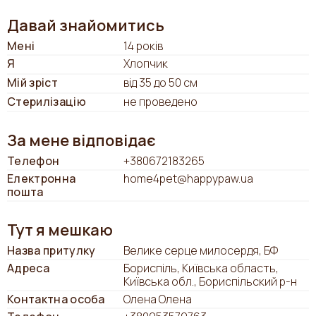
Давай знайомитись
Мені
14 років
Я
Хлопчик
Мій зріст
від 35 до 50 см
Стерилізацію
не проведено
За мене відповідає
Телефон
+380672183265
Електронна
home4pet@happypaw.ua
пошта
Тут я мешкаю
Назва притулку
Велике серце милосердя, БФ
Адреса
Бориспіль, Київська область,
Київська обл., Бориспільский р-н
Контактна особа
Олена Олена