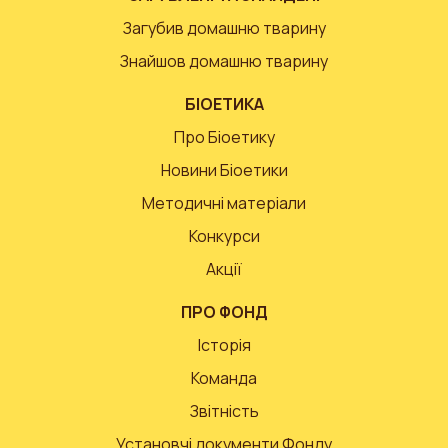
Загубив домашню тварину
Знайшов домашню тварину
БІОЕТИКА
Про Біоетику
Новини Біоетики
Методичні матеріали
Конкурси
Акції
ПРО ФОНД
Історія
Команда
Звітність
Установчі документи Фонду