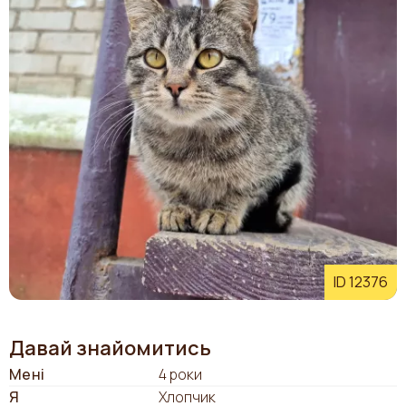
ID 12376
Давай знайомитись
Мені
4 роки
Я
Хлопчик