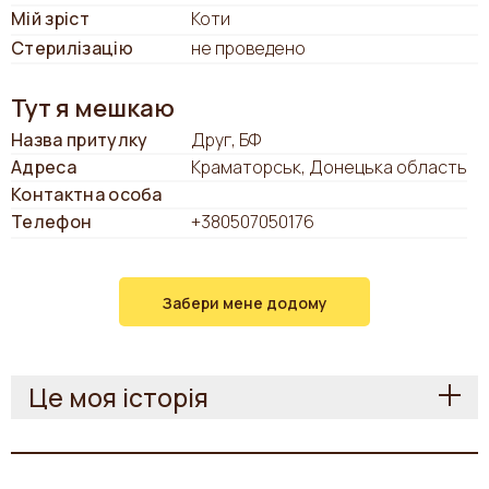
Мій зріст
Коти
Стерилізацію
не проведено
Тут я мешкаю
Назва притулку
Друг, БФ
Адреса
Краматорськ, Донецька область
Контактна особа
Телефон
+380507050176
Забери мене додому
Це моя історія