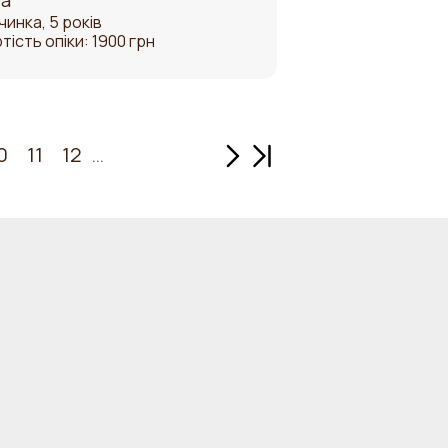
а
чинка, 5 років
тість опіки: 1900 грн
Наступна сторінка
Остання сторінка
0
11
12
…