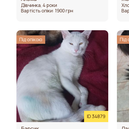
Дівчинка, 4 роки
Хло
Вартість опіки: 1900 грн
Вар
Під опікою
Під 
ID 34879
Барсик
Ла