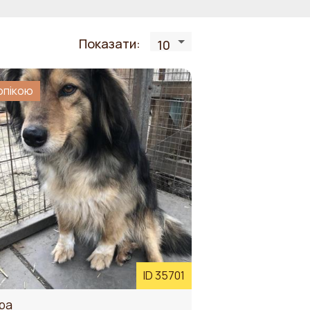
Показати:
10
опікою
ться в залежності від розміру
)
ID 35701
ра