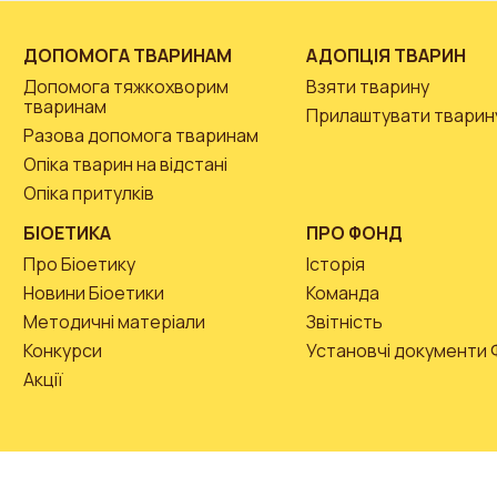
ДОПОМОГА ТВАРИНАМ
АДОПЦІЯ ТВАРИН
Допомога тяжкохворим
Взяти тварину
тваринам
Прилаштувати тварин
Разова допомога тваринам
Опіка тварин на відстані
Опіка притулків
БІОЕТИКА
ПРО ФОНД
Про Біоетику
Історія
Новини Біоетики
Команда
Методичні матеріали
Звітність
Конкурси
Установчі документи
Акції