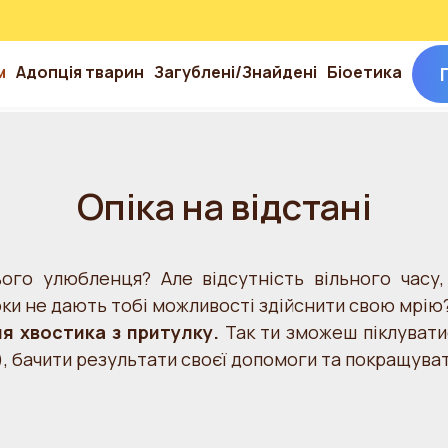
м
Адопція тварин
Загублені/Знайдені
Біоетика
Опіка на відстані
го улюбленця? Але відсутність вільного часу,
оки не дають тобі можливості здійснити свою мрію
ля хвостика з притулку.
Так ти зможеш піклувати
), бачити результати своєї допомоги та покращуват
ном для тварини з притулку?