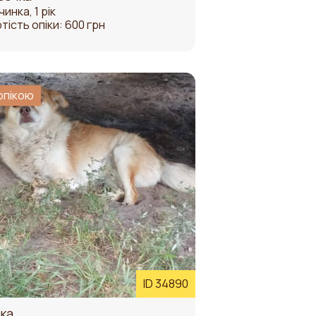
чинка, 1 рік
тість опіки: 600 грн
опікою
ID 34890
ка