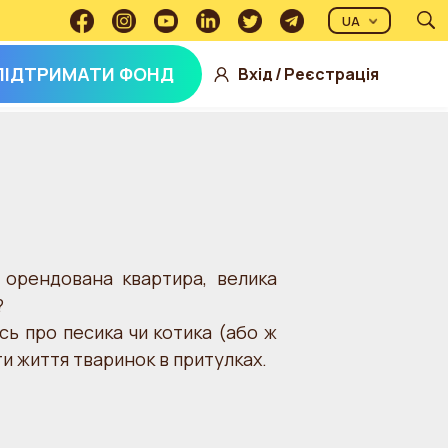
UA
ПІДТРИМАТИ ФОНД
Вхід
/
Реєстрація
 орендована квартира, велика
?
сь про песика чи котика (або ж
и життя тваринок в притулках.