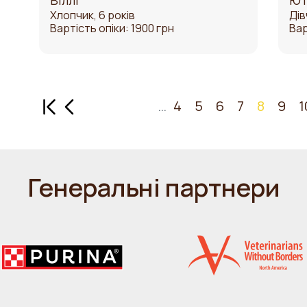
Віллі
Ют
Хлопчик, 6 років
Дів
Вартість опіки: 1900 грн
Вар
Перша сторінка
Попередня сторінка
…
4
5
6
7
8
9
1
Генеральні партнери