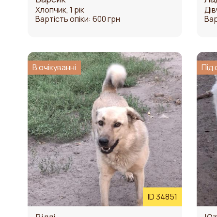
Хлопчик, 1 рік
Дів
Вартість опіки: 600 грн
Вар
В очікуванні
Під 
ID 34851