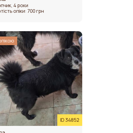
пчик, 4 роки
тість опіки: 700 грн
опікою
ID 34852
да