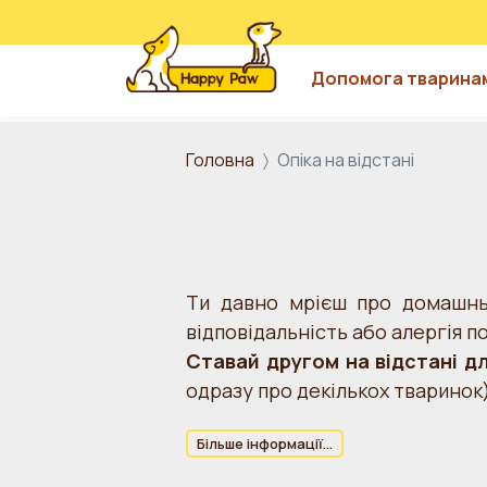
Допомога тварина
Перейти до основного вмісту
Головна
Опіка на відстані
Ти давно мрієш про домашньо
відповідальність або алергія п
Ставай другом на відстані д
одразу про декількох тваринок
Більше інформації...
Що потрібно, аби стати опіку