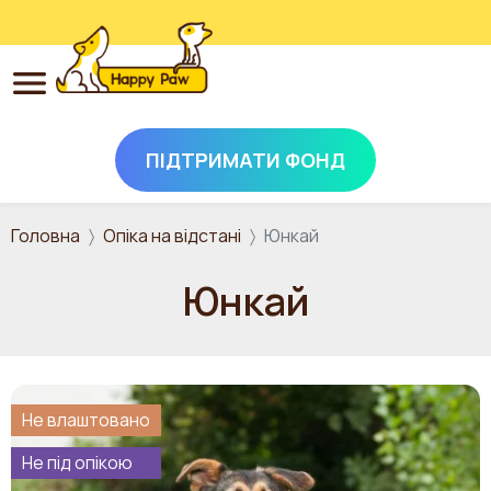
ПІДТРИМАТИ ФОНД
Перейти до основного вмісту
Головна
Опіка на відстані
Юнкай
Юнкай
Не влаштовано
Не під опікою