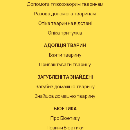
Допомога тяжкохворим тваринам
Разова допомога тваринам
Опіка тварин на відстані
Опіка притулків
АДОПЦІЯ ТВАРИН
Взяти тварину
Прилаштувати тварину
ЗАГУБЛЕНІ ТА ЗНАЙДЕНІ
Загубив домашню тварину
Знайшов домашню тварину
БІОЕТИКА
Про Біоетику
Новини Біоетики