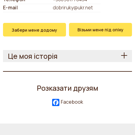
E-mail
dobriruky@ukr.net
Візьми мене під опіку
Забери мене додому
Це моя історія
Розказати друзям
Facebook