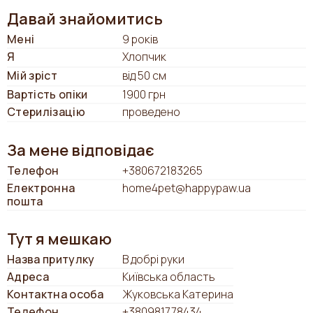
Давай знайомитись
Мені
9 років
Я
Хлопчик
Мій зріст
від 50 см
Вартість опіки
1900 грн
Стерилізацію
проведено
За мене відповідає
Телефон
+380672183265
Електронна
home4pet@happypaw.ua
пошта
Тут я мешкаю
Назва притулку
В добрі руки
Адреса
Київська область
Контактна особа
Жуковська Катерина
Телефон
+380981778434