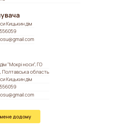
мувача
си Кицькин дім
556059
osu@gmail.com
дім "Мокрі носи", ГО
, Полтавська область
си Кицькин дім
556059
osu@gmail.com
 мене додому