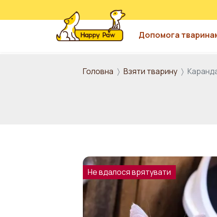
Допомога тварина
Перейти до основного вмісту
Головна
Взяти тварину
Каранд
Не вдалося врятувати