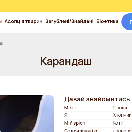
м
Адопція тварин
Загублені/Знайдені
Біоетика
аш
Карандаш
Давай знайомитись
Мені
2 роки
Я
Хлопчик
Мій зріст
Коти
Стерилізацію
проведе