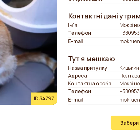
Контактні дані утри
Ім'я
Мокрі но
Телефон
+380953
E-mail
mokruen
Тут я мешкаю
Назва притулку
Кицькин 
Адреса
Полтава
Контактна особа
Мокрі но
Телефон
+380953
ID 34797
E-mail
mokruen
Забери