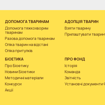
ДОПОМОГА ТВАРИНАМ
АДОПЦІЯ ТВАРИН
Допомога тяжкохворим
Взяти тварину
тваринам
Прилаштувати тварин
Разова допомога тваринам
Опіка тварин на відстані
Опіка притулків
БІОЕТИКА
ПРО ФОНД
Про Біоетику
Історія
Новини Біоетики
Команда
Методичні матеріали
Звітність
Конкурси
Установчі документи
Акції