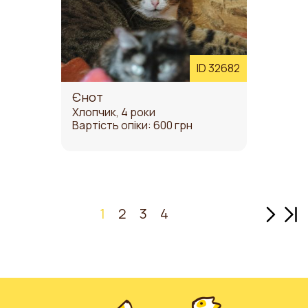
ID 32682
Єнот
Хлопчик, 4 роки
Вартість опіки: 600 грн
Наступ
Ост
1
2
3
4