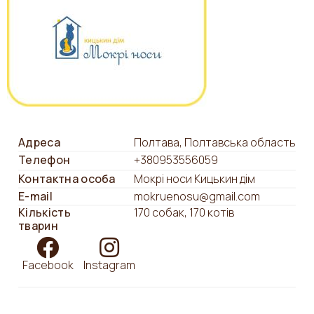
Адреса
Полтава, Полтавська область
Телефон
+380953556059
Контактна особа
Мокрі носи Кицькин дім
E-mail
mokruenosu@gmail.com
Кількість
170 собак, 170 котів
тварин
Facebook
Instagram