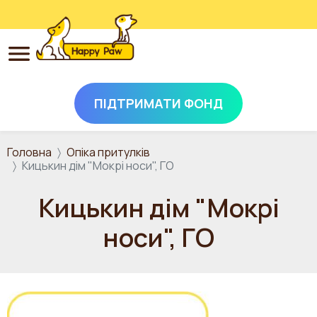
ПІДТРИМАТИ ФОНД
Перейти до основного вмісту
Головна
Опіка притулків
Кицькин дім "Мокрі носи", ГО
Кицькин дім "Мокрі
носи", ГО