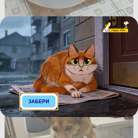
ID 31950
Роккі
Хлопчик, 6 років
Не потребує допомоги
Влаштовано
ЗАБЕРИ