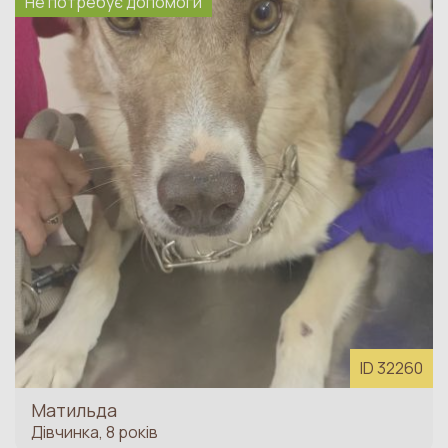
Не потребує допомоги
проходження лікування вона не має
повертатись у ті самі небезпечні умови
життя);
- на лікування тварини не має проводитись
жодних інших зборів (в тому числі і до того,
як фонд бере на себе фінансове
кураторство лікування).
Фонд не закриває
борги в клініці за попередні лікування
інших тварин;
- бажано повідомити попередній діагноз та
приблизну суму лікування.
*Фонд забезпечує виключно фінансове
забезпечення лікування, вся
ID 32260
відповідальність за кураторство тварини
Матильда
залишається за зоозахисною організацією.
Дівчинка, 8 років