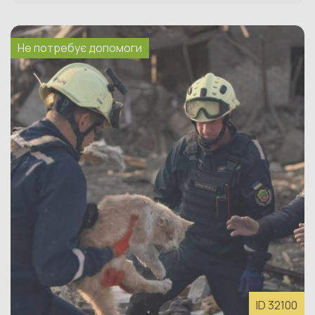
Подальший порядок дій зоозахисної
організації:
Не потребує допомоги
Зв’язатись із менеджеркою фонду для
погодження участі в проєкті допомоги
тяжкохворим тваринам за номером
+380672183265
Розмістити тварину на сайті фонду в
розділі Влаштування (
інструкція як це
зробити
тут
)
Написати лист-прохання про надання
благодійної допомоги про лікування
тварини
Зробити публікацію про співпрацю з
фондом у лікуванні цієї тварини. Із
ID 32100
зазначенням, що притулок не