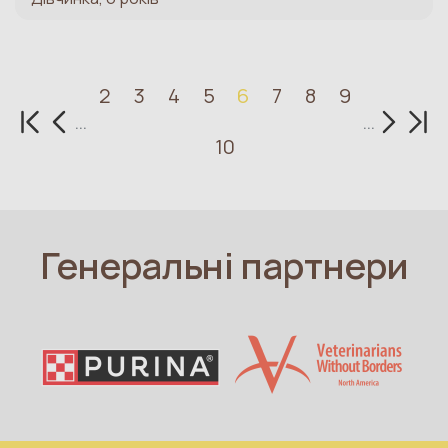
2
3
4
5
6
7
8
9
Перша сторінка
Попередня сторінка
Наступн
Оста
…
…
10
Генеральні партнери