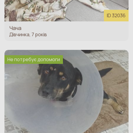
забезпеченні може бути вже від 5 до 10
тяжкохворих тварин).
ID 32036
Чача
Дівчинка, 7 років
Не потребує допомоги