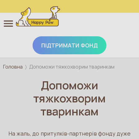
ПІДТРИМАТИ ФОНД
Перейти до основного вмісту
Головна
Допоможи тяжкохворим тваринкам
Допоможи
тяжкохворим
тваринкам
На жаль, до притулків-партнерів фонду дуже