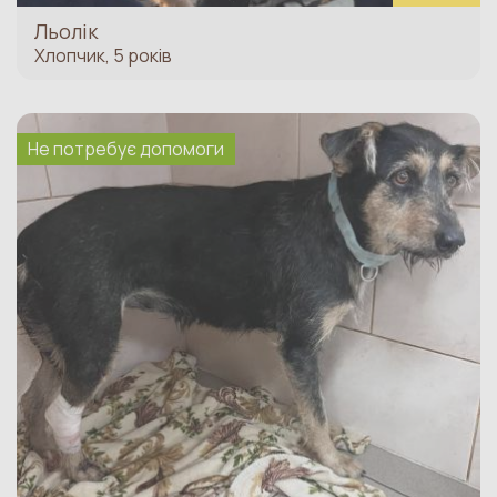
проводить збір на оплату лікування
Льолік
тварини, всю оплату бере на себе
Хлопчик, 5 років
фонд. Також потрібно додати
посилання на профіль тварини на сайті
фонду
Не потребує допомоги
Регулярно надавати менеджеру
проєкту інформацію про перебіг
хвороби тварини.
По завершенню лікування написати
звітну публікацію про стан тварини.
Після отримання звернення від
зоозахисної організації про лікування
тяжкохворої тварини - фонд приймає
рішення, виходячи виключно із фінансових
можливостей на момент звернення
(адже в
один і той самий час на фінансовому