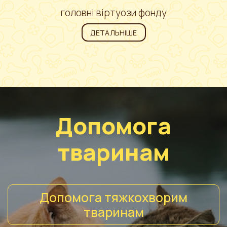
головні віртуози фонду
ДЕТАЛЬНІШЕ
Допомога
тваринам
Допомога тяжкохворим
тваринам