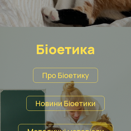
Біоетика
Про Біоетику
Новини Біоетики