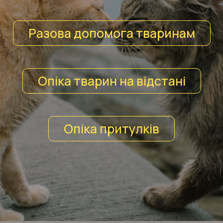
Разова допомога тваринам
Опіка тварин на відстані
Опіка притулків