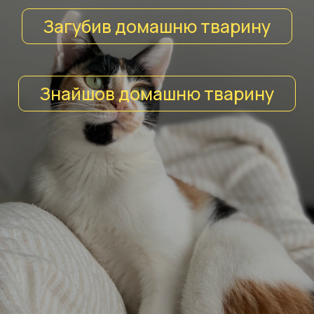
Загубив домашню тварину
Знайшов домашню тварину