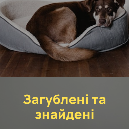
Загублені та
знайдені
ЗАБЕРИ