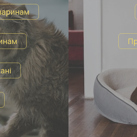
варинам
инам
Пр
ані