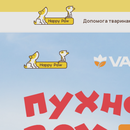
Допомога тварина
Перейти до основного вмісту