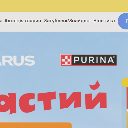
м
Адопція тварин
Загублені/Знайдені
Біоетика