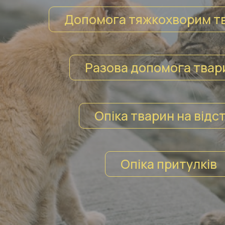
Допомога тяжкохворим т
Разова допомога твар
Опіка тварин на відст
Опіка притулків