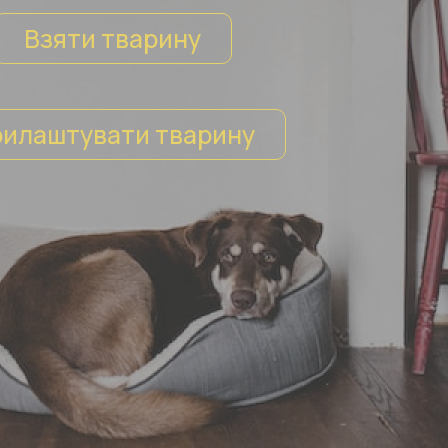
Взяти тварину
илаштувати тварину