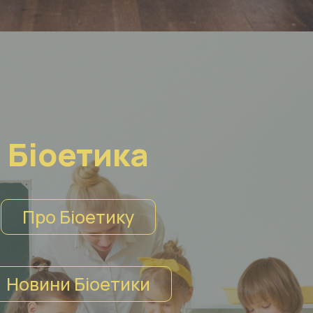
Біоетика
Про Біоетику
Новини Біоетики