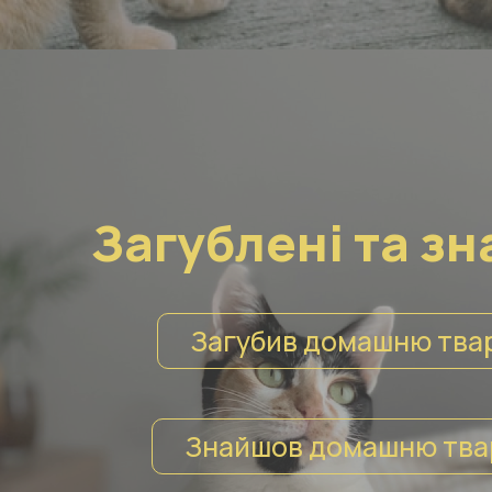
Загублені та зн
Загубив домашню тва
Знайшов домашню тва