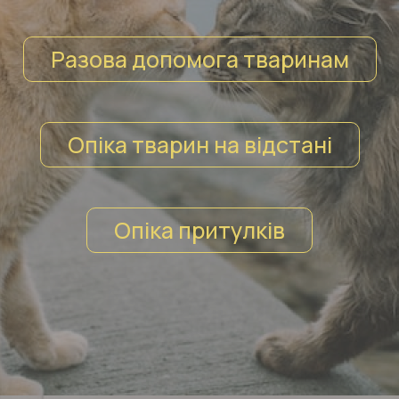
Разова допомога тваринам
Опіка тварин на відстані
Опіка притулків