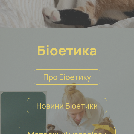
Біоетика
Про Біоетику
Новини Біоетики