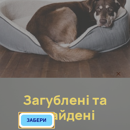
Загублені та
знайдені