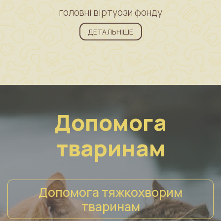
головні віртуози фонду
ДЕТАЛЬНІШЕ
Допомога
тваринам
Допомога тяжкохворим
тваринам