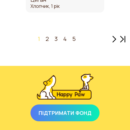
Хлопчик, 1 рік
Наступ
Ост
1
2
3
4
5
ПІДТРИМАТИ ФОНД