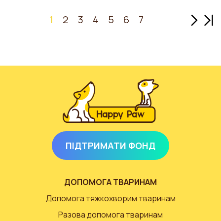
Наступ
Ост
1
2
3
4
5
6
7
ПІДТРИМАТИ ФОНД
ДОПОМОГА ТВАРИНАМ
Допомога тяжкохворим тваринам
Разова допомога тваринам