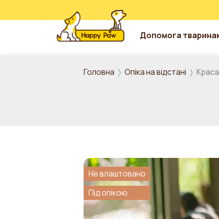
Допомога тварина
Перейти до основного вмісту
Головна
Опіка на відстані
Краса
Не влаштовано
Під опікою