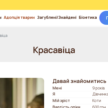
м
Адопція тварин
Загублені/Знайдені
Біоетика
віца
Красавіца
Давай знайомитись
Мені
9 років
Я
Дівчинк
Мій зріст
Коти
Вартість опіки
600 грн