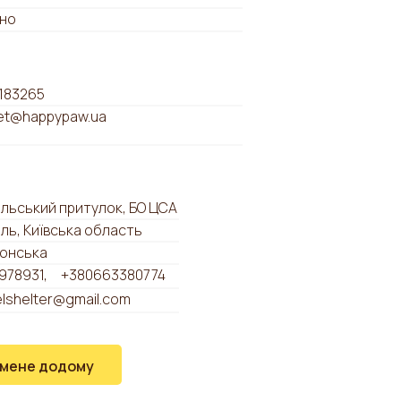
но
183265
t@happypaw.ua
льський притулок, БО ЦСА
ль, Київська область
ронська
978931
+380663380774
lshelter@gmail.com
 мене додому