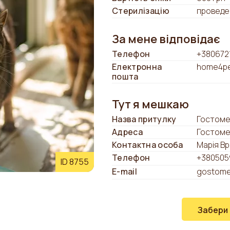
Стерилізацію
проведе
За мене відповідає
Телефон
+380672
Електронна
home4pe
пошта
Тут я мешкаю
Назва притулку
Гостоме
Адреса
Гостоме
Контактна особа
Марія В
Телефон
+380505
ID 8755
E-mail
gostome
Забери