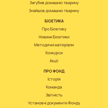
Загубив домашню тварину
Знайшов домашню тварину
БІОЕТИКА
Про Біоетику
Новини Біоетики
Методичні матеріали
Конкурси
Акції
ПРО ФОНД
Історія
Команда
Звітність
Установчі документи Фонду