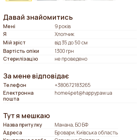
Давай знайомитись
Мені
9 років
Я
Хлопчик
Мій зріст
від 35 до 50 см
Вартість опіки
1300 грн
Стерилізацію
не проведено
За мене відповідає
Телефон
+380672183265
Електронна
home4pet@happypaw.ua
пошта
Тут я мешкаю
Назва притулку
Манана, БО БФ
Адреса
Бровари, Київська область