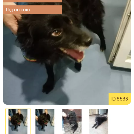
Під опікою
ID 6533