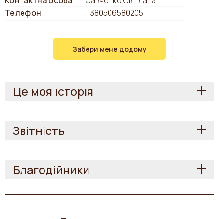
Контактна особа
Савченко Світлана
Телефон
+380506580205
Забери мене додому
Це моя історія
Звітність
Благодійники