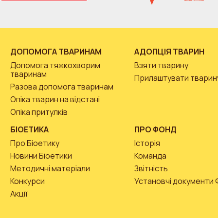
ДОПОМОГА ТВАРИНАМ
АДОПЦІЯ ТВАРИН
Допомога тяжкохворим
Взяти тварину
тваринам
Прилаштувати тварин
Разова допомога тваринам
Опіка тварин на відстані
Опіка притулків
БІОЕТИКА
ПРО ФОНД
Про Біоетику
Історія
Новини Біоетики
Команда
Методичні матеріали
Звітність
Конкурси
Установчі документи
Акції