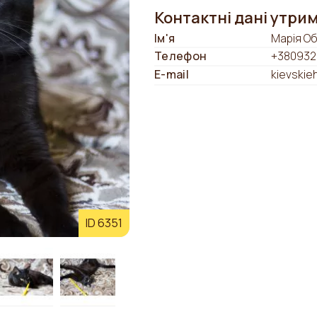
Контактні дані утри
Ім'я
Марія Об
Телефон
+380932
E-mail
kievskie
ID 6351