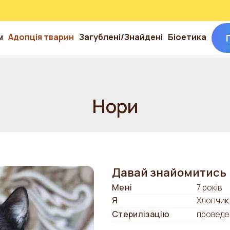
м
Адопція тварин
Загублені/Знайдені
Біоетика
Нори
Давай знайомитись
Мені
7 років
Я
Хлопчик
Стерилізацію
проведе