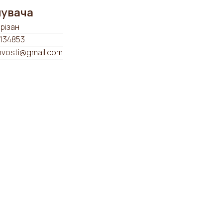
мувача
різан
134853
hvosti@gmail.com