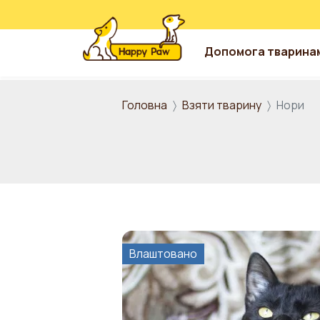
Допомога тварина
Перейти до основного вмісту
Головна
Взяти тварину
Нори
Влаштовано