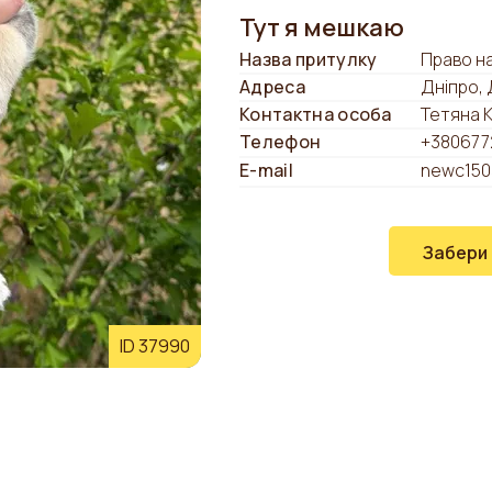
Тут я мешкаю
Назва притулку
Право на
Адреса
Дніпро,
Контактна особа
Тетяна 
Телефон
+380677
E-mail
newc150
Забери
ID 37990