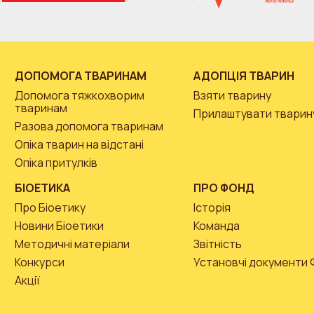
ДОПОМОГА ТВАРИНАМ
АДОПЦІЯ ТВАРИН
Допомога тяжкохворим
Взяти тварину
тваринам
Прилаштувати тварин
Разова допомога тваринам
Опіка тварин на відстані
Опіка притулків
БІОЕТИКА
ПРО ФОНД
Про Біоетику
Історія
Новини Біоетики
Команда
Методичні матеріали
Звітність
Конкурси
Установчі документи
Акції