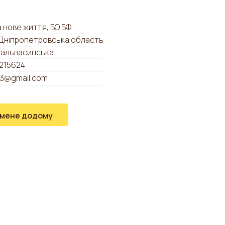
 нове життя, БО БФ
 Дніпропетровська область
Кальвасинська
215624
3@gmail.com
 мене додому