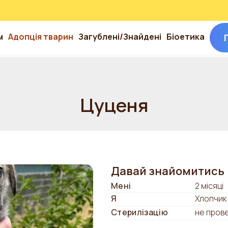
м
Адопція тварин
Загублені/Знайдені
Біоетика
Цуценя
Давай знайомитись
Мені
2 місяці
Я
Хлопчик
Стерилізацію
не пров