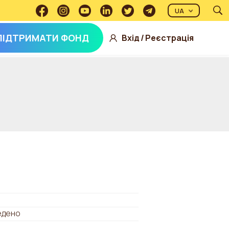
UA
ПІДТРИМАТИ ФОНД
Вхід
/
Реєстрація
едено