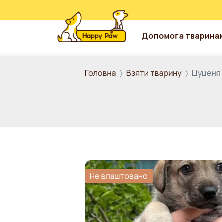
Допомога тварина
Перейти до основного вмісту
Головна
Взяти тварину
Цуценя
Не влаштовано