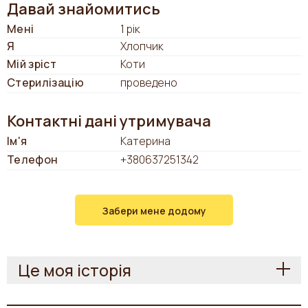
Давай знайомитись
Мені
1 рік
Я
Хлопчик
Мій зріст
Коти
Стерилізацію
проведено
Контактні дані утримувача
Ім'я
Катерина
Телефон
+380637251342
Забери мене додому
Це моя історія