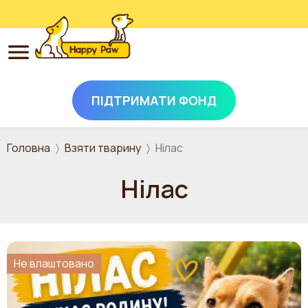
ПІДТРИМАТИ ФОНД
Перейти до основного вмісту
Головна
Взяти тварину
Нілас
Нілас
Не влаштовано