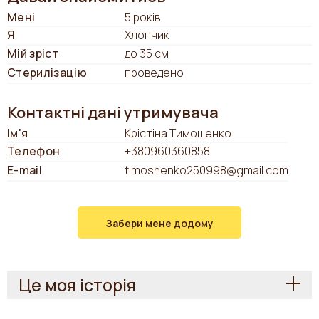
Мені
5 років
Я
Хлопчик
Мій зріст
до 35 см
Стерилізацію
проведено
Контактні дані утримувача
Ім'я
Крістіна Тимошенко
Телефон
+380960360858
E-mail
timoshenko250998@gmail.com
Забери мене додому
Це моя історія