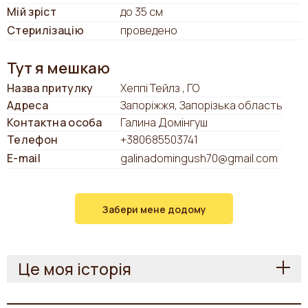
Мій зріст
до 35 см
Стерилізацію
проведено
Тут я мешкаю
Назва притулку
Хеппі Тейлз , ГО
Адреса
Запоріжжя, Запорізька область
Контактна особа
Галина Домінгуш
Телефон
+380685503741
E-mail
galinadomingush70@gmail.com
Забери мене додому
Це моя історія