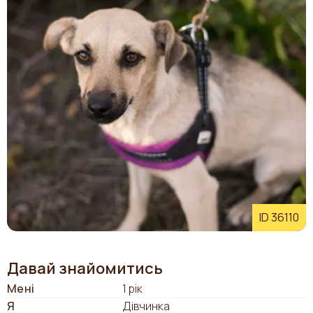
ID 36110
Давай знайомитись
Мені
1 рік
Я
Дівчинка