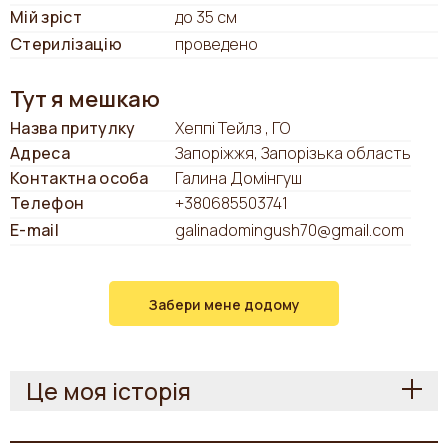
Мій зріст
до 35 см
Стерилізацію
проведено
Тут я мешкаю
Назва притулку
Хеппі Тейлз , ГО
Адреса
Запоріжжя, Запорізька область
Контактна особа
Галина Домінгуш
Телефон
+380685503741
E-mail
galinadomingush70@gmail.com
Забери мене додому
Це моя історія