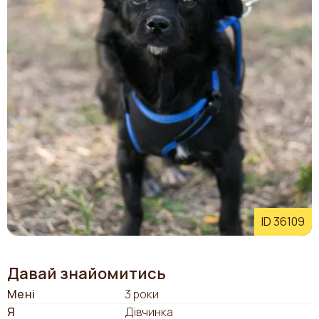
ID 36109
Давай знайомитись
Мені
3 роки
Я
Дівчинка