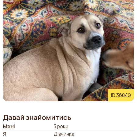
ID 36049
Давай знайомитись
Мені
3 роки
Я
Дівчинка