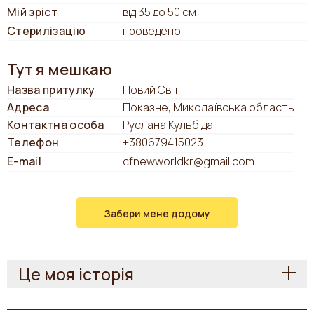
Мій зріст
від 35 до 50 см
Стерилізацію
проведено
Тут я мешкаю
Назва притулку
Новий Світ
Адреса
Показне, Миколаївська область
Контактна особа
Руслана Кульбіда
Телефон
+380679415023
E-mail
cfnewworldkr@gmail.com
Забери мене додому
Це моя історія