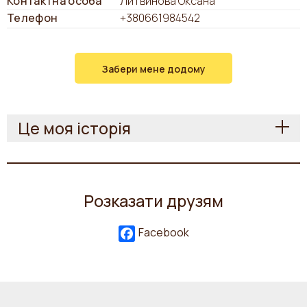
Контактна особа
Литвинова Оксана
Телефон
+380661984542
Забери мене додому
Це моя історія
Розказати друзям
Facebook