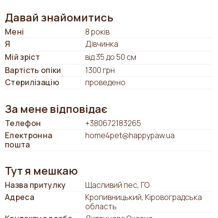
Давай знайомитись
Мені
8 років
Я
Дівчинка
Мій зріст
від 35 до 50 см
Вартість опіки
1300 грн
Стерилізацію
проведено
За мене відповідає
Телефон
+380672183265
Електронна
home4pet@happypaw.ua
пошта
Тут я мешкаю
Назва притулку
Щасливий пес, ГО
Адреса
Кропивницький, Кіровоградська
область