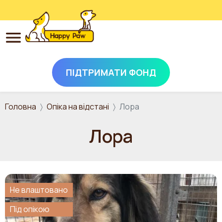
ПІДТРИМАТИ ФОНД
Перейти до основного вмісту
Головна
Опіка на відстані
Лора
Лора
Не влаштовано
Під опікою