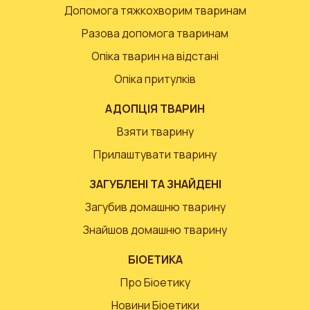
Допомога тяжкохворим тваринам
Разова допомога тваринам
Опіка тварин на відстані
Опіка притулків
АДОПЦІЯ ТВАРИН
Взяти тварину
Прилаштувати тварину
ЗАГУБЛЕНІ ТА ЗНАЙДЕНІ
Загубив домашню тварину
Знайшов домашню тварину
БІОЕТИКА
Про Біоетику
Новини Біоетики