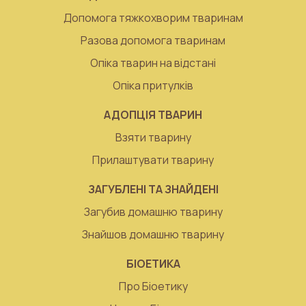
Допомога тяжкохворим тваринам
Разова допомога тваринам
Опіка тварин на відстані
Опіка притулків
АДОПЦІЯ ТВАРИН
Взяти тварину
Прилаштувати тварину
ЗАГУБЛЕНІ ТА ЗНАЙДЕНІ
Загубив домашню тварину
Знайшов домашню тварину
БІОЕТИКА
Про Біоетику