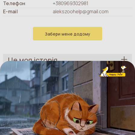
Телефон
+380969302981
E-mail
alekszoohelp@gmail.com
Забери мене додому
Це моя історія
Розказати друзям
Facebook