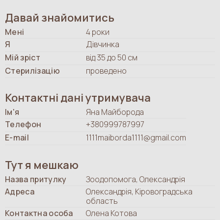
Давай знайомитись
Мені
4 роки
Я
Дівчинка
Мій зріст
від 35 до 50 см
Стерилізацію
проведено
Контактні дані утримувача
Ім'я
Яна Майборода
Телефон
+380999787997
E-mail
1111maiborda1111@gmail.com
Тут я мешкаю
Назва притулку
Зоодопомога, Олександрія
Адреса
Олександрія, Кіровоградська
область
Контактна особа
Олена Котова