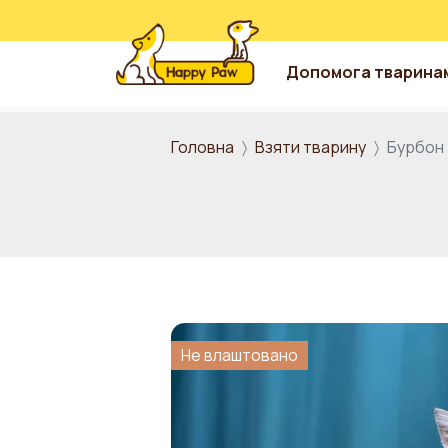
Допомога тварина
Перейти до основного вмісту
Головна
Взяти тварину
Бурбон
Не влаштовано