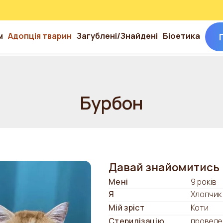
м
Адопція тварин
Загублені/Знайдені
Біоетика
Бурбон
Давай знайомитись
Мені
9 років
Я
Хлопчик
Мій зріст
Коти
Стерилізацію
проведе