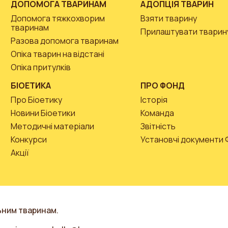
ДОПОМОГА ТВАРИНАМ
АДОПЦІЯ ТВАРИН
Допомога тяжкохворим
Взяти тварину
тваринам
Прилаштувати тварин
Разова допомога тваринам
Опіка тварин на відстані
Опіка притулків
БІОЕТИКА
ПРО ФОНД
Про Біоетику
Історія
Новини Біоетики
Команда
Методичні матеріали
Звітність
Конкурси
Установчі документи
Акції
ьним тваринам.