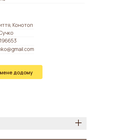
иття, Конотоп
 Сучко
196653
hko@gmail.com
 мене додому