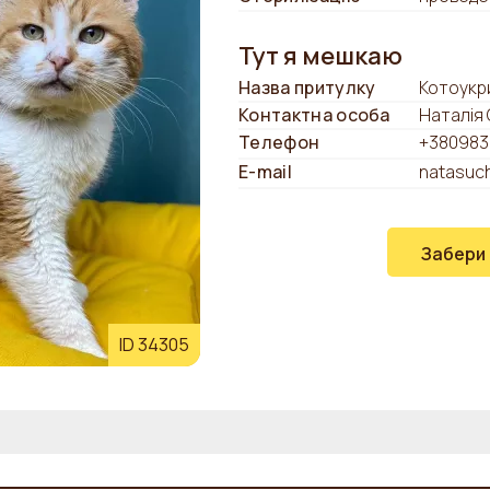
Тут я мешкаю
Назва притулку
Котоукр
Контактна особа
Наталія
Телефон
+380983
E-mail
natasuc
Забери
ID 34305