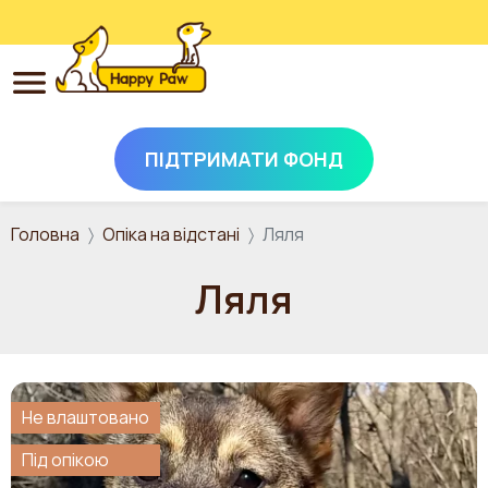
ПІДТРИМАТИ ФОНД
Перейти до основного вмісту
Головна
Опіка на відстані
Ляля
Ляля
Не влаштовано
Під опікою