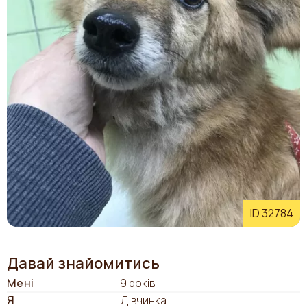
ID 32784
Давай знайомитись
Мені
9 років
Я
Дівчинка