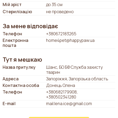
Мій зріст
до 35 см
Стерилізацію
не проведено
За мене відповідає
Телефон
+380672183265
Електронна
home4pet@happypaw.ua
пошта
Тут я мешкаю
Назва притулку
Шанс, БО БФ Служба захисту
тварин
Адреса
Запоріжжя, Запорізька область
Контактна особа
Донець Олена
Телефон
+380682179908
+380502341280
E-mail
mail.lena.ice@gmail.com