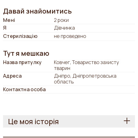
Давай знайомитись
Мені
2 роки
Я
Дівчинка
Стерилізацію
не проведено
Тут я мешкаю
Назва притулку
Ковчег, Товариство захисту
тварин
Адреса
Дніпро, Дніпропетровська
область
Контактна особа
Це моя історія