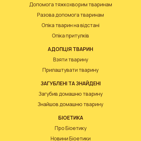
Допомога тяжкохворим тваринам
Разова допомога тваринам
Опіка тварин на відстані
Опіка притулків
АДОПЦІЯ ТВАРИН
Взяти тварину
Прилаштувати тварину
ЗАГУБЛЕНІ ТА ЗНАЙДЕНІ
Загубив домашню тварину
Знайшов домашню тварину
БІОЕТИКА
Про Біоетику
Новини Біоетики