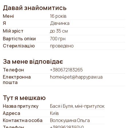
Давай знайомитись
Мені
16 років
Я
Дівчинка
Мій зріст
до 35 см
Вартість опіки
700 грн
Стерилізацію
проведено
За мене відповідає
Телефон
+380672183265
Електронна
home4pet@happypaw.ua
пошта
Тут я мешкаю
Назва притулку
Бася і Буля, міні-притулок
Адреса
Київ
Контактна особа
Волокушина Ольга
Телефон
+380962839740