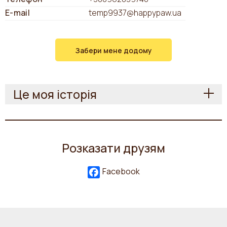
E-mail
temp9937@happypaw.ua
Забери мене додому
Це моя історія
Розказати друзям
Facebook