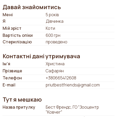
Давай знайомитись
Мені
5 років
Я
Дівчинка
Мій зріст
Коти
Вартість опіки
600 грн
Стерилізацію
проведено
Контактні дані утримувача
Ім'я
Христина
Прізвище
Сафарян
Телефон
+380665412608
E-mail
priutbestfriends@gmail.com
Тут я мешкаю
Назва притулку
Бест Френдс, ГО "Зооцентр
"Ковчег"