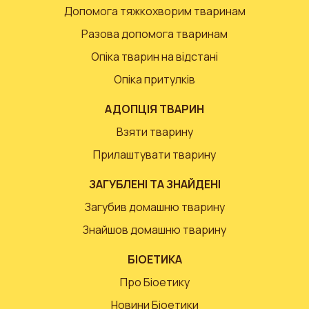
Допомога тяжкохворим тваринам
Разова допомога тваринам
Опіка тварин на відстані
Опіка притулків
АДОПЦІЯ ТВАРИН
Взяти тварину
Прилаштувати тварину
ЗАГУБЛЕНІ ТА ЗНАЙДЕНІ
Загубив домашню тварину
Знайшов домашню тварину
БІОЕТИКА
Про Біоетику
Новини Біоетики