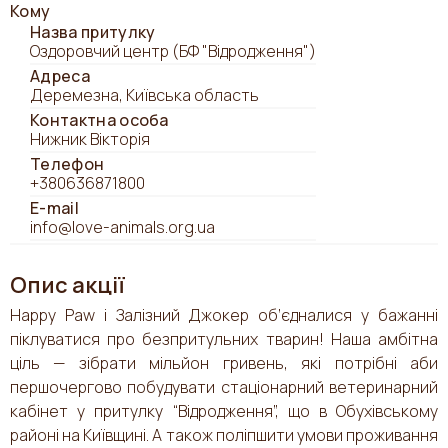
Кому
Назва притулку
Оздоровчий центр (БФ "Відродження")
Адреса
Деремезна, Київська область
Контактна особа
Нижник Вікторія
Телефон
+380636871800
E-mail
info@love-animals.org.ua
Опис акції
Happy Paw і Залізний Джокер об’єдналися у бажанні
піклуватися про безпритульних тварин! Наша амбітна
ціль — зібрати мільйон гривень, які потрібні аби
першочергово побудувати стаціонарний ветеринарний
кабінет у притулку “Відродження”, що в Обухівському
районі на Київщині. А також поліпшити умови проживання