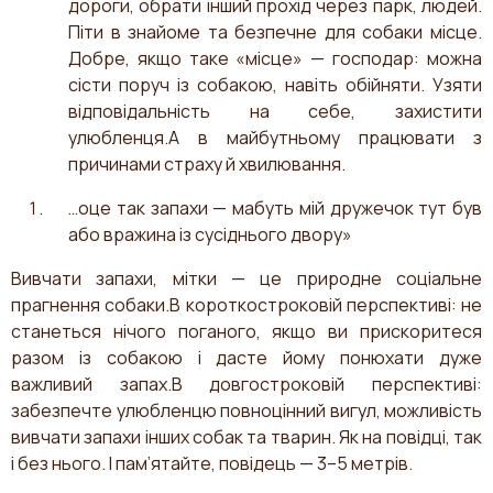
дороги, обрати інший прохід через парк, людей.
Піти в знайоме та безпечне для собаки місце.
Добре, якщо таке «місце» — господар: можна
сісти поруч із собакою, навіть обійняти. Узяти
відповідальність на себе, захистити
улюбленця.А в майбутньому працювати з
причинами страху й хвилювання.
…оце так запахи — мабуть мій дружечок тут був
або вражина із сусіднього двору»
Вивчати запахи, мітки — це природне соціальне
прагнення собаки.В короткостроковій перспективі: не
станеться нічого поганого, якщо ви прискоритеся
разом із собакою і дасте йому понюхати дуже
важливий запах.В довгостроковій перспективі:
забезпечте улюбленцю повноцінний вигул, можливість
вивчати запахи інших собак та тварин. Як на повідці, так
і без нього. І пам’ятайте, повідець — 3–5 метрів.