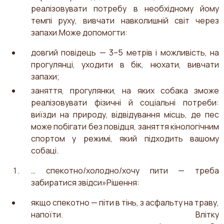
реалізовувати потребу в необхідному йому
темпі руху, вивчати навколишній світ через
запахи.Може допомогти:
довгий повідець — 3–5 метрів і можливість, на
прогулянці, уходити в бік, нюхати, вивчати
запахи;
заняття, прогулянки, на яких собака зможе
реалізовувати фізичні й соціальні потреби:
виїзди на природу, відвідування місць, де пес
може побігати без повідця, заняття кінологічним
спортом у режимі, який підходить вашому
собаці.
… спекотно/холодно/хочу пити — треба
забиратися звідси»Рішення:
якщо спекотно — піти в тінь, з асфальту на траву,
напоїти. Влітку