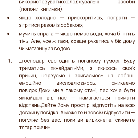
використовуватиохолоджувальні засоби
(попони, килимки);
якщо холодно — прискоритись, пограти —
зігрітися разом із собакою;
мучить спрага — якщо немає води, хоча б піти в
тінь. Але, усе ж таки, краще рухатись у бік дому
чи магазину за водою.
…господар сьогодні в поганому гуморі. Буду
триматись якнайдалі»Ми, з якихось своїх
причин, нервуємо і зриваємось на собаці:
емоційно висловлюємось, смикаємо
повідок.Доки ми в такому стані, пес хоче бути
якнайдалі від нас — намагається тримати
відстань.Дайте йому простір, відпустіть на всю
довжину повідка. А можете й зовсім відпустити —
погуляє без вас, поки ви видихнете, скинете
тягар причин.