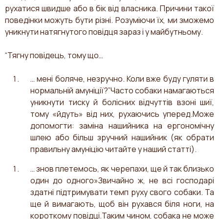
рухатися швидше або в бік від власника. Причини такої
поведінки можуть бути різні. Розуміючи їх, ми зможемо
уникнути натягнутого повідця зараз і у майбутньому.
“Тягну повідець, тому що…
… мені боляче, незручно. Коли вже буду гуляти в
нормальній амуніції?”Часто собаки намагаються
уникнути тиску й болісних відчуттів взоні шиї,
тому «йдуть» від них, рухаючись уперед.Може
допомогти: заміна нашийника на ергономічну
шлею або більш зручний нашийник (як обрати
правильну амуніцію читайте у наший статті).
… знов плетемось, як черепахи, ще й так близько
один до одного»Звичайно ж, не всі господарі
здатні підтримувати темп руху свого собаки. Та
ще й вимагають, щоб він рухався біля ноги, на
короткому повідці.Таким чином, собака не може