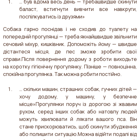
… був вдома весь день — требашвидше скинути
баласт, встигнути вивчити все навкруги,
поспілкуватись із друзями»
Собака гарно поснідав і не сходив до туалету на
попередній прогулянці — треба якнайшвидше звільнити
сечовий міхур, кишківник. Допоможіть йому — швидше
дістантеся місця, де пес зможе зробити свої
справи.Після повернення додому з роботи виходьте
на коротку гігієнічну прогулянку. Пізніше — повноцінна,
спокійна прогулянка. Так можна робити постійно.
… скільки машин, страшних собак, гучних дітей —
хочу додому, у машину, у безпечне
місце»Прогулянки поруч із дорогою зі жвавим
рухом, серед інших собак або натовпу людей
можуть хвилювати й лякати вашого пса. Він
стане прискорюватись, щоб скинути збудження
або полишити ситуацію.Можна відійти подалі від