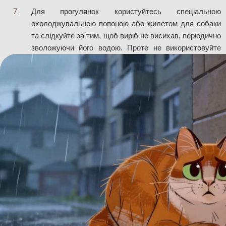
Для прогулянок користуйтесь спеціальною 
охолоджувальною попоною або жилетом для собаки 
та слідкуйте за тим, щоб виріб не висихав, періодично 
зволожуючи його водою. Проте не використовуйте 
для охолодження на прогулянках звичайний мокрий 
одяг або ганчірки — волога з них швидко 
випаровується або нагрівається, створюючи 
Якщо собака мусить носити намордник, зверніть 
увагу на те, аби пес міг відкривати в ньому пащу й 
охолоджуватися природним способом — через 