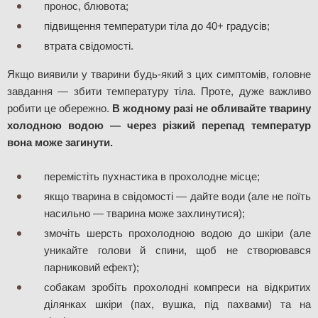
пронос, блювота;
підвищення температури тіла до 40+ градусів;
втрата свідомості.
Якщо виявили у тварини будь-який з цих симптомів, головне 
завдання — збити температуру тіла. Проте, дуже важливо 
робити це обережно. 
В жодному разі не обливайте тварину 
холодною водою — через різкий перепад температур 
вона може загинути.
перемістіть пухнастика в прохолодне місце; 
якщо тварина в свідомості — дайте води (але не поїть 
насильно — тварина може захлинутися);
змочіть шерсть прохолодною водою до шкіри (але 
уникайте голови й спини, щоб не створювався 
парниковий ефект);
собакам зробіть прохолодні компреси на відкритих 
ділянках шкіри (пах, вушка, під пахвами) та на 