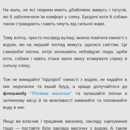
На жаль, не всі тварини мають дбайливих мамусь і татусів, 
які б забезпечили їм комфорт у спеку. Бродячі коти й собаки 
також страждають і навіть гинуть від сильної жари. 
Тому влітку, просто посеред вулиці, можна помітити ємності з 
водою, які на перший погляд можуть здатися сміттям. Це 
саморобні поїлки, котрі залишають небайдужі люди, щоби 
коти, собаки і навіть птахи мали змогу втамувати спрагу в 
сильну спеку. 
Тож не викидайте “підозрілі” ємності з водою, не кидайте в 
них недопалки та інший бруд, а краще долучайтеся до 
флешмобу
“Рятівна мисочка”
та залишайте поїлки в 
затіненому місці й за можливості замінюйте та поповнюйте 
воду в них. 
Якщо ви власник / працівник магазину, закладу харчування 
тощо — поставте біля закладу мисочку з водою. А також 