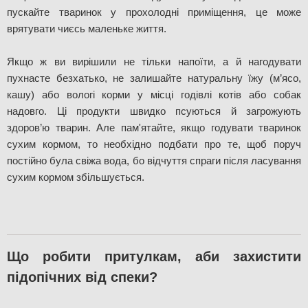
пускайте тваринок у прохолодні приміщення, це може 
врятувати чиєсь маленьке життя.  
Якщо ж ви вирішили не тільки напоїти, а й нагодувати 
пухнасте безхатько, не залишайте натуральну їжу (м’ясо, 
кашу) або вологі корми у місці годівлі котів або собак 
надовго. Ці продукти швидко псуються й загрожують 
здоров’ю тварин. Але пам'ятайте, якщо годувати тваринок 
сухим кормом, то необхідно подбати про те, щоб поруч 
постійно була свіжа вода, бо відчуття спраги після ласування 
сухим кормом збільшується. 
Що робити притулкам, аби захистити 
підопічних від спеки?