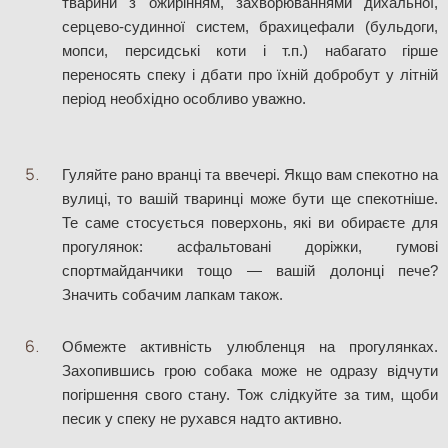
тварини з ожирінням, захворюваннями дихальної, 
серцево-судинної систем, брахицефали (бульдоги, 
мопси, персидські коти і т.п.) набагато гірше 
переносять спеку і дбати про їхній добробут у літній 
період необхідно особливо уважно.
Гуляйте рано вранці та ввечері. Якщо вам спекотно на 
вулиці, то вашій тваринці може бути ще спекотніше. 
Те саме стосується поверхонь, які ви обираєте для 
прогулянок: асфальтовані доріжки, гумові 
спортмайданчики тощо — вашій долонці пече? 
Значить собачим лапкам також.
Обмежте активність улюбленця на прогулянках. 
Захопившись грою собака може не одразу відчути 
погіршення свого стану. Тож слідкуйте за тим, щоби 
песик у спеку не рухався надто активно.