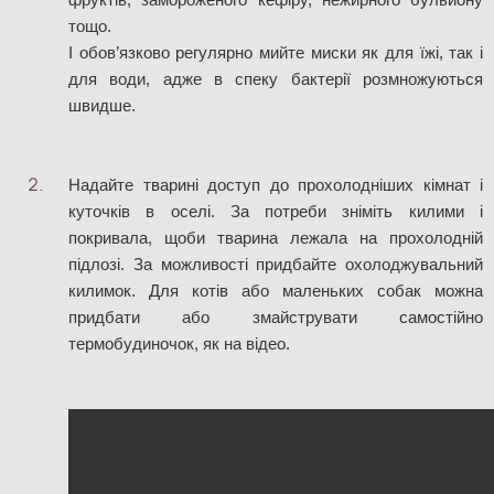
фруктів, замороженого кефіру, нежирного бульйону 
тощо. 
І обов’язково регулярно мийте миски як для їжі, так і 
для води, адже в спеку бактерії розмножуються 
швидше.
Надайте тварині доступ до прохолодніших кімнат і 
куточків в оселі. За потреби зніміть килими і 
покривала, щоби тварина лежала на прохолодній 
підлозі. За можливості придбайте охолоджувальний 
килимок. Для котів або маленьких собак можна 
придбати або змайструвати самостійно 