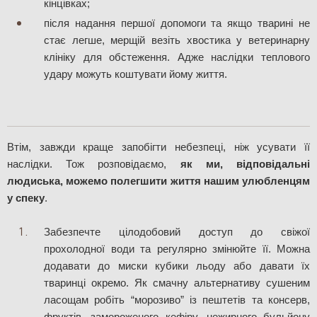
кінцівках;
після надання першої допомоги та якщо тварині не 
стає легше, мерщій везіть хвостика у ветеринарну 
клініку для обстеження. Адже наслідки теплового 
удару можуть коштувати йому життя.
Втім, завжди краще запобігти небезпеці, ніж усувати її 
наслідки. Тож розповідаємо,
 як ми, відповідальні 
людиська, можемо
полегшити життя нашим улюбленцям 
у спеку
.
Забезпечте цілодобовий доступ до свіжої 
прохолодної води та регулярно змінюйте її. Можна 
додавати до миски кубики льоду або давати їх 
тваринці окремо. Як смачну альтернативу сушеним 
ласощам робіть “морозиво” із пештетів та консерв, 