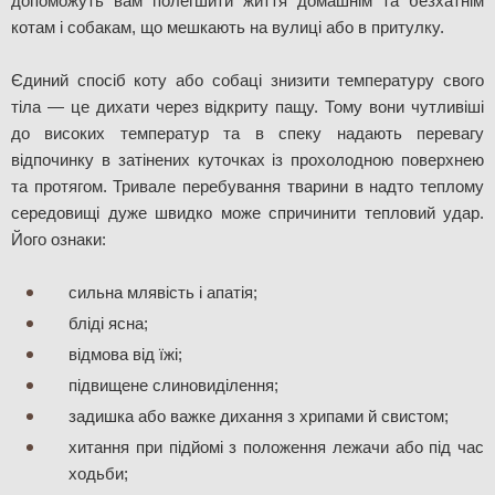
допоможуть вам полегшити життя домашнім та безхатнім 
котам і собакам, що мешкають на вулиці або в притулку.
Єдиний спосіб коту або собаці знизити температуру свого 
тіла — це дихати через відкриту пащу. Тому вони чутливіші 
до високих температур та в спеку надають перевагу 
відпочинку в затінених куточках із прохолодною поверхнею 
та протягом. Тривале перебування тварини в надто теплому 
середовищі дуже швидко може спричинити тепловий удар. 
Його ознаки: 
сильна млявість і апатія;
бліді ясна;
відмова від їжі;
підвищене слиновиділення;
задишка або важке дихання з хрипами й свистом;
хитання при підйомі з положення лежачи або під час 
ходьби;