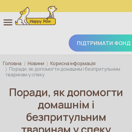
ПІДТРИМАТИ ФОНД
Перейти до основного вмісту
Головна
Новини
Корисна інформація
Поради, як допомогти домашнім і безпритульним
тваринам у спеку
Поради, як допомогти
домашнім і
безпритульним
тваринам у спеку