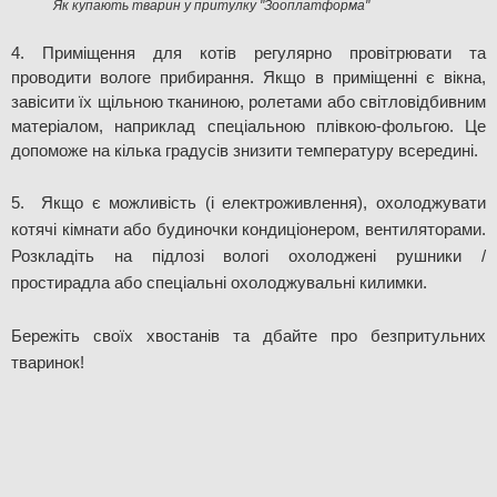
Як купають тварин у притулку "Зооплатформа"
4.
Приміщення для котів регулярно провітрювати та 
проводити вологе прибирання. Якщо в приміщенні є вікна, 
завісити їх щільною тканиною, ролетами або світловідбивним 
матеріалом, наприклад спеціальною плівкою-фольгою. Це 
допоможе на кілька градусів знизити температуру всередині.
5. 
Якщо є можливість (і електроживлення), охолоджувати 
котячі кімнати або будиночки кондиціонером, вентиляторами. 
Розкладіть на підлозі вологі охолоджені рушники / 
простирадла або спеціальні охолоджувальні килимки. 
Бережіть своїх хвостанів та дбайте про безпритульних 
тваринок!