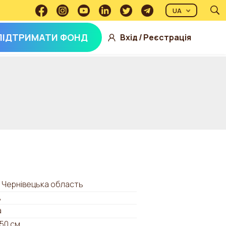
UA
ПІДТРИМАТИ ФОНД
Вхід
/
Реєстрація
, Чернівецька область
в
а
 50 см