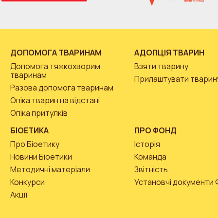
ДОПОМОГА ТВАРИНАМ
АДОПЦІЯ ТВАРИН
Допомога тяжкохворим
Взяти тварину
тваринам
Прилаштувати тварин
Разова допомога тваринам
Опіка тварин на відстані
Опіка притулків
БІОЕТИКА
ПРО ФОНД
Про Біоетику
Історія
Новини Біоетики
Команда
Методичні матеріали
Звітність
Конкурси
Установчі документи
Акції