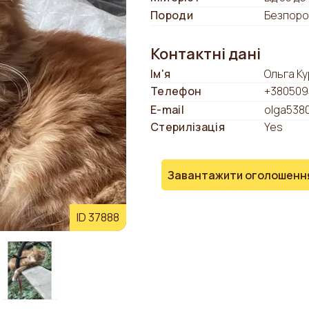
Породи
Безпоро
Контактні дані
Ім'я
Ольга К
Телефон
+380509
E-mail
olga538
Стерилізація
Yes
Завантажити оголошенн
ID 37888