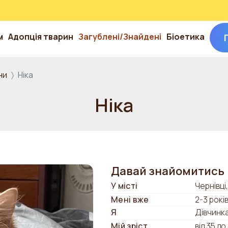
м
Адопція тварин
Загублені/Знайдені
Біоетика
ни
Ніка
Ніка
Давай знайомитись
У місті
Чернівці
Мені вже
2-3 рокі
Я
Дівчинк
Мій зріст
від 35 до