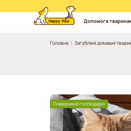
Допомога тварина
Перейти до основного вмісту
Головна
Загублені домашні твари
Повернено господарю