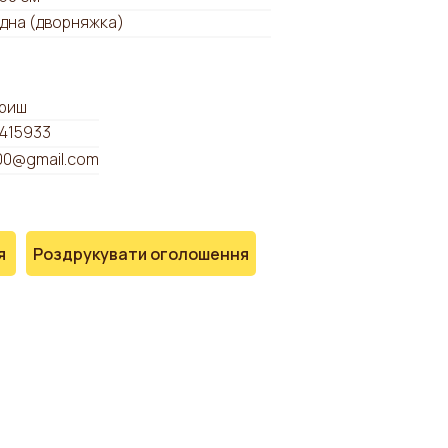
дна (дворняжка)
уриш
415933
00@gmail.com
я
Роздрукувати оголошення