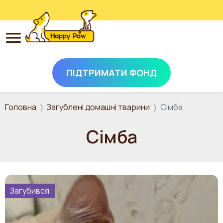
ПІДТРИМАТИ ФОНД
Перейти до основного вмісту
Головна
Загублені домашні тварини
Сімба
Сімба
Загубився