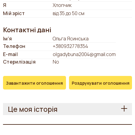
Я
Хлопчик
Мій зріст
від 35 до 50 см
Контактні дані
Ім'я
Ольга Ясинська
Телефон
+380932778354
E-mail
olgadybuna2004@gmail.com
Стерилізація
No
Завантажити оголошення
Роздрукувати оголошення
Це моя історія