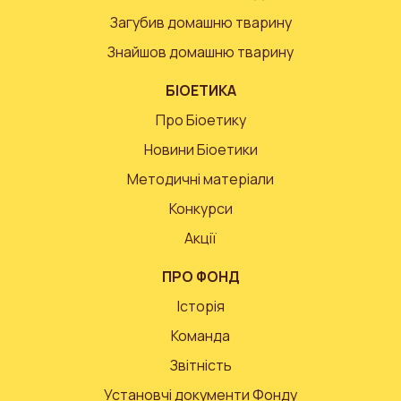
Загубив домашню тварину
Знайшов домашню тварину
БІОЕТИКА
Про Біоетику
Новини Біоетики
Методичні матеріали
Конкурси
Акції
ПРО ФОНД
Історія
Команда
Звітність
Установчі документи Фонду