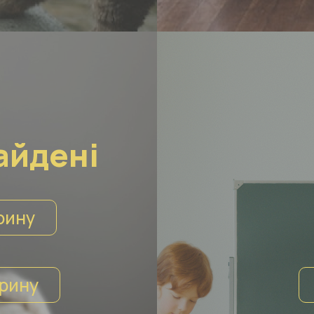
айдені
рину
рину