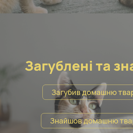
Загублені та зн
Загубив домашню тва
Знайшов домашню тва