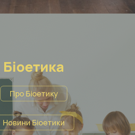
Біоетика
Про Біоетику
Новини Біоетики