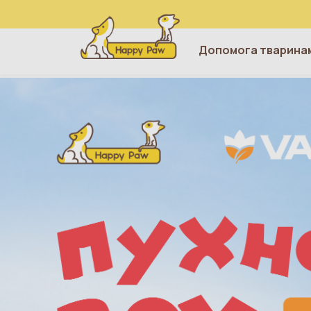
Допомога тварина
Перейти до основного вмісту