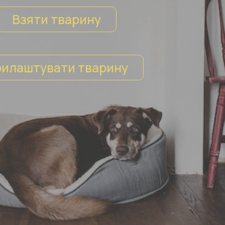
Взяти тварину
илаштувати тварину