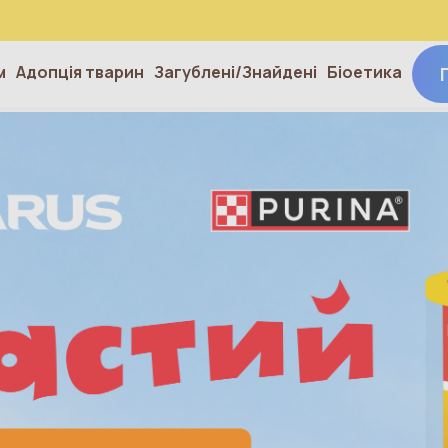
м
Адопція тварин
Загублені/Знайдені
Біоетика