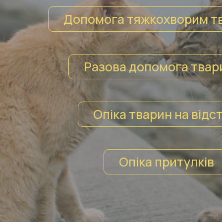
Допомога тяжкохворим т
Разова допомога твар
Опіка тварин на відст
Опіка притулків