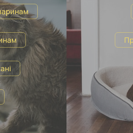
варинам
инам
Пр
ані
ЗАБЕРИ