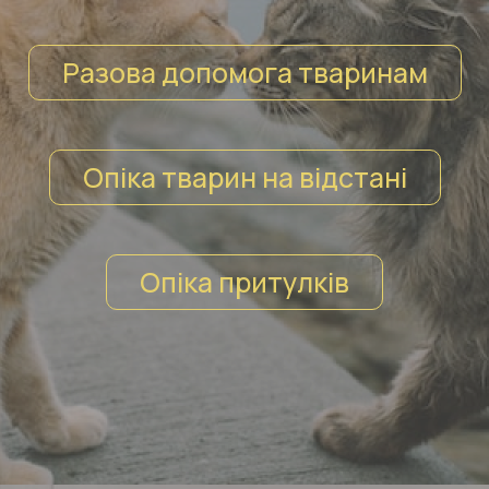
Разова допомога тваринам
Опіка тварин на відстані
Опіка притулків