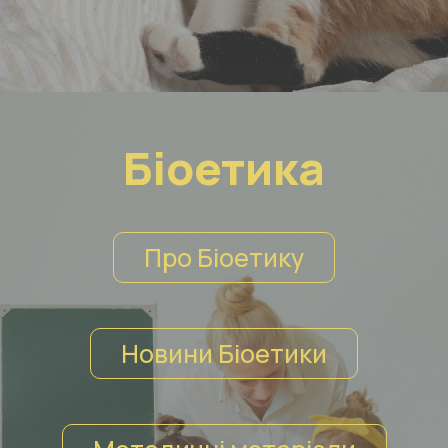
Біоетика
Про Біоетику
Новини Біоетики