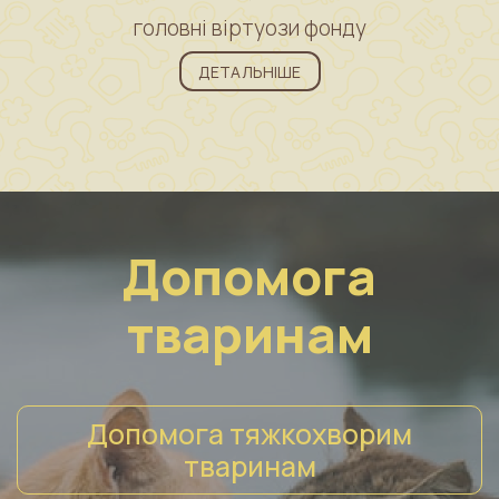
головні віртуози фонду
ДЕТАЛЬНІШЕ
Допомога
тваринам
Допомога тяжкохворим
тваринам