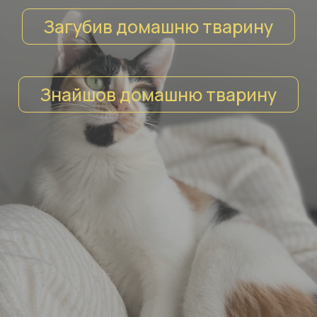
Загубив домашню тварину
Знайшов домашню тварину