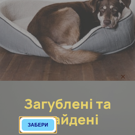
Загублені та
знайдені