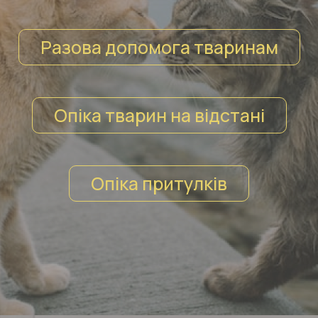
Разова допомога тваринам
Опіка тварин на відстані
Опіка притулків