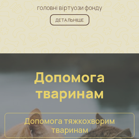
головні віртуози фонду
ДЕТАЛЬНІШЕ
Допомога
тваринам
Допомога тяжкохворим
тваринам