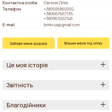
Контактна особа
Євгенія Лілія,
Телефон
+380506860092
+380667667135
+380953202146
E-mail
bimkrua@gmail.com
Візьми мене під опіку
Забери мене додому
Це моя історія
Звітність
Благодійники