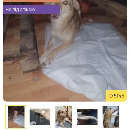
Не під опікою
ID 5145