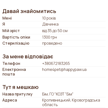
Давай знайомитись
Мені
10 років
Я
Дівчинка
Мій зріст
від 35 до 50 см
Вартість опіки
1300 грн
Стерилізацію
проведено
За мене відповідає
Телефон
+380672183265
Електронна
home4pet@happypaw.ua
пошта
Тут я мешкаю
Назва притулку
Бім, ГО "КОЗТ "Бім"
Адреса
Кропивницький, Кіровоградська
область