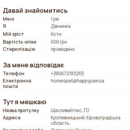
Давай знайомитись
Мені
1 рік
Я
Дівчинка
Мій зріст
Коти
Вартість опіки
600 грн
Стерилізацію
проведено
За мене відповідає
Телефон
+380672183265
Електронна
home4pet@happypaw.ua
пошта
Тут я мешкаю
Назва притулку
Щасливий пес, ГО
Адреса
Кропивницький, Кіровоградська
область