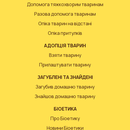
Допомога тяжкохворим тваринам
Разова допомога тваринам
Опіка тварин на відстані
Опіка притулків
АДОПЦІЯ ТВАРИН
Взяти тварину
Прилаштувати тварину
ЗАГУБЛЕНІ ТА ЗНАЙДЕНІ
Загубив домашню тварину
Знайшов домашню тварину
БІОЕТИКА
Про Біоетику
Новини Біоетики