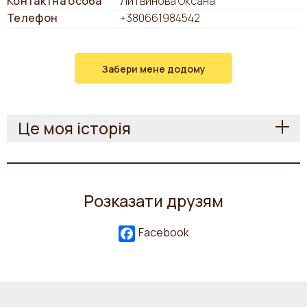
Контактна особа
Литвинова Оксана
Телефон
+380661984542
Забери мене додому
Це моя історія
Розказати друзям
Facebook