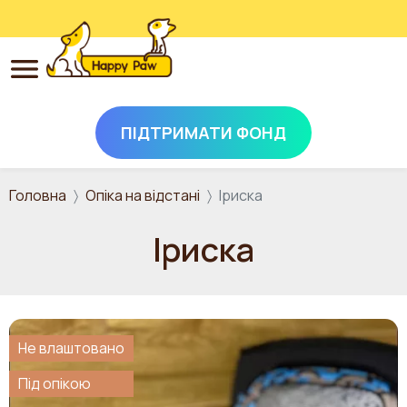
ПІДТРИМАТИ ФОНД
Перейти до основного вмісту
Головна
Опіка на відстані
Іриска
Іриска
Не влаштовано
Під опікою