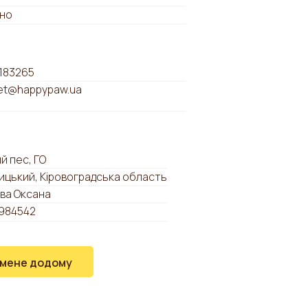
но
183265
t@happypaw.ua
й пес, ГО
ицький, Кіровоградська область
ва Оксана
984542
 мене додому