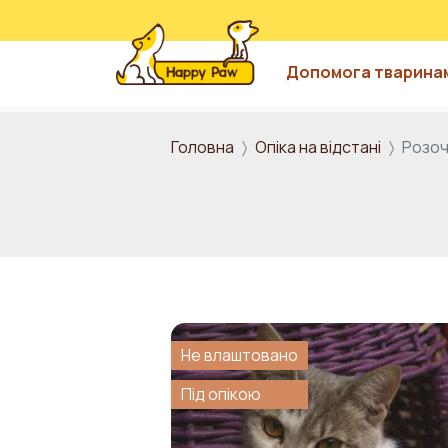
Допомога тварина
Перейти до основного вмісту
Головна
Опіка на відстані
Розоч
Не влаштовано
Під опікою