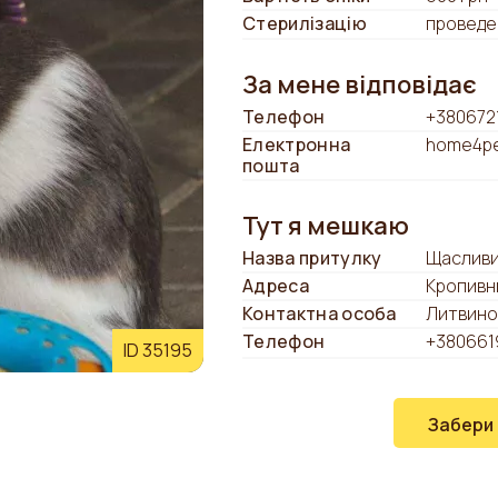
Стерилізацію
проведе
За мене відповідає
Телефон
+380672
Електронна
home4pe
пошта
Тут я мешкаю
Назва притулку
Щасливи
Адреса
Кропивн
Контактна особа
Литвино
Телефон
+380661
ID 35195
Забери