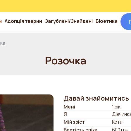
м
Адопція тварин
Загублені/Знайдені
Біоетика
ка
Розочка
Давай знайомитись
Мені
1 рік
Я
Дівчинк
Мій зріст
Коти
Вартість опіки
600 грн