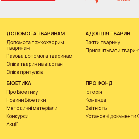
ДОПОМОГА ТВАРИНАМ
АДОПЦІЯ ТВАРИН
Допомога тяжкохворим
Взяти тварину
тваринам
Прилаштувати тварин
Разова допомога тваринам
Опіка тварин на відстані
Опіка притулків
БІОЕТИКА
ПРО ФОНД
Про Біоетику
Історія
Новини Біоетики
Команда
Методичні матеріали
Звітність
Конкурси
Установчі документи
Акції