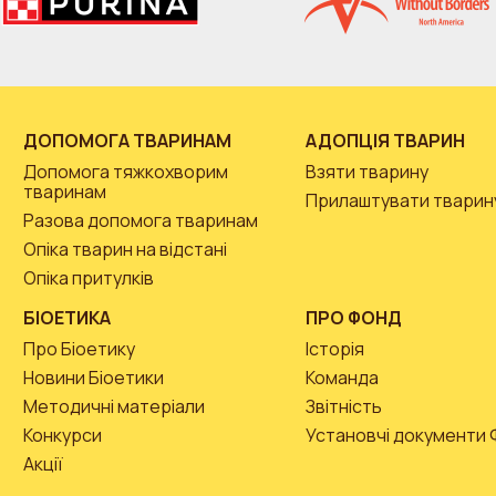
ДОПОМОГА ТВАРИНАМ
АДОПЦІЯ ТВАРИН
Допомога тяжкохворим
Взяти тварину
тваринам
Прилаштувати тварин
Разова допомога тваринам
Опіка тварин на відстані
Опіка притулків
БІОЕТИКА
ПРО ФОНД
Про Біоетику
Історія
Новини Біоетики
Команда
Методичні матеріали
Звітність
Конкурси
Установчі документи
Акції