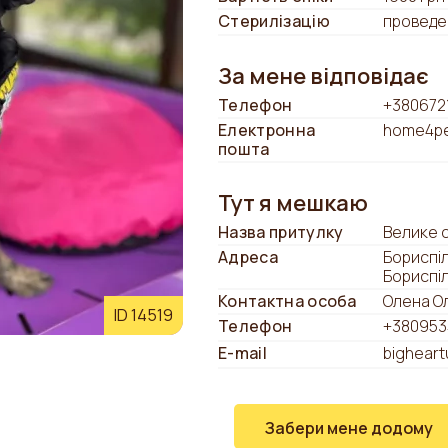
Стерилізацію
проведе
За мене відповідає
Телефон
+380672
Електронна
home4pe
пошта
Тут я мешкаю
Назва притулку
Велике 
Адреса
Бориспіл
Бориспі
Контактна особа
Олена О
ID 14519
Телефон
+380953
E-mail
bighear
Забери мене додому