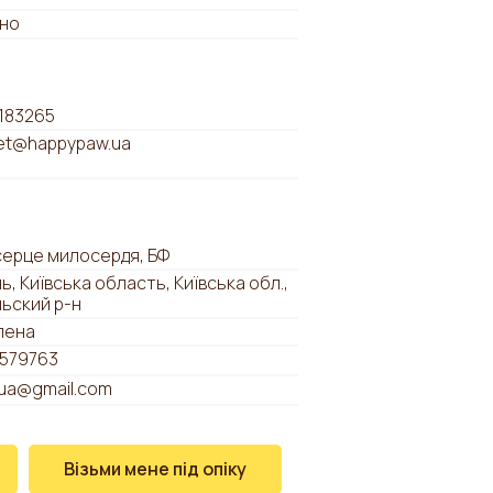
но
183265
t@happypaw.ua
серце милосердя, БФ
ь, Київська область, Київська обл.,
льский р-н
лена
579763
tua@gmail.com
Візьми мене під опіку