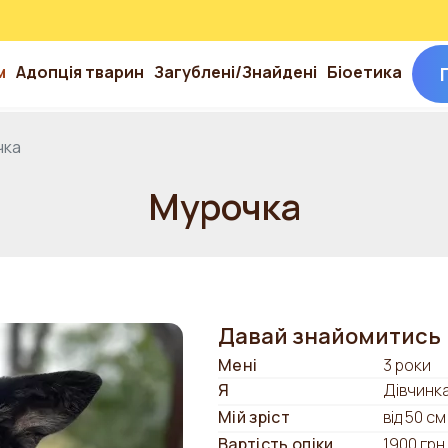
м
Адопція тварин
Загублені/Знайдені
Біоетика
чка
Мурочка
Давай знайомитись
Мені
3 роки
Я
Дівчинк
Мій зріст
від 50 см
Вартість опіки
1900 грн