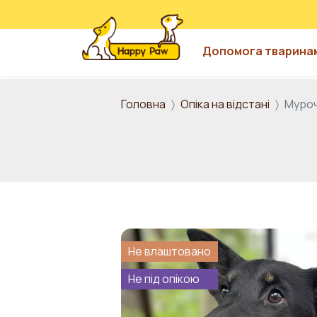
Допомога тварина
Перейти до основного вмісту
Головна
Опіка на відстані
Муро
Не влаштовано
Не під опікою